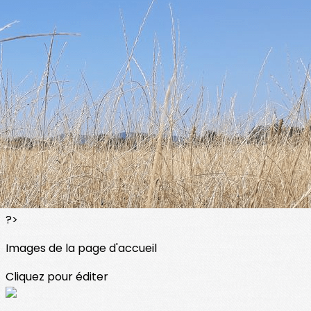
Exporter les lignes sélectionnées
Exporter toutes les colonnes
Exporter uniquement les colonnes affichées
Menu
<
>
Présentation
L'équipe
Accès et contact
Textes réglementaires Ass
?>
Images de la page d'accueil
Cliquez pour éditer