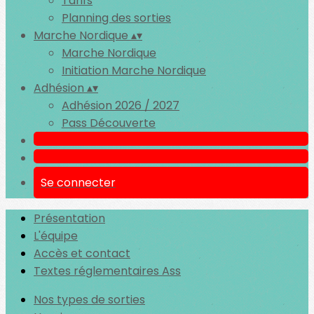
Tarifs
Planning des sorties
Marche Nordique
▴
▾
Marche Nordique
Initiation Marche Nordique
Adhésion
▴
▾
Adhésion 2026 / 2027
Pass Découverte
Se connecter
Présentation
L'équipe
Accès et contact
Textes réglementaires Ass
Nos types de sorties